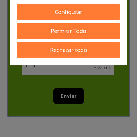
Configurar
Acepto el envio de Newsletters con fines
comerciales
Permitir Todo
Acepto las
condiciones generales
y
la política de
privacidad
Rechazar todo
Envíar