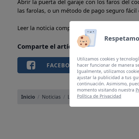
Abrir la puerta del garaje con los faros del c
las farolas, o un método de pago seguro fácil
Leer la noticia completa
aquí
.
Respetamos
Comparte el artículo si te ha gustado
Utilizamos cookies y tecnologí
FACEBOOK
TWI
hacer funcionar de manera se
Igualmente, utilizamos cookie
ajustar la publicidad a tus gu
continuación. Asimismo, pued
momento visitando nuestra
P
Política de Privacidad
Inicio
/
Noticias
/
Las Luces del coche...
/