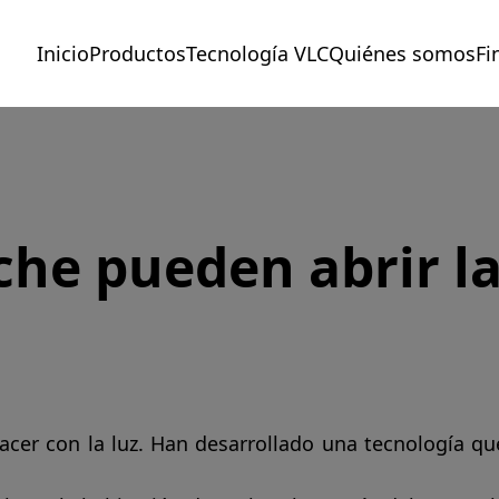
Inicio
Productos
Tecnología VLC
Quiénes somos
Fi
che pueden abrir la
acer con la luz. Han desarrollado una tecnología que