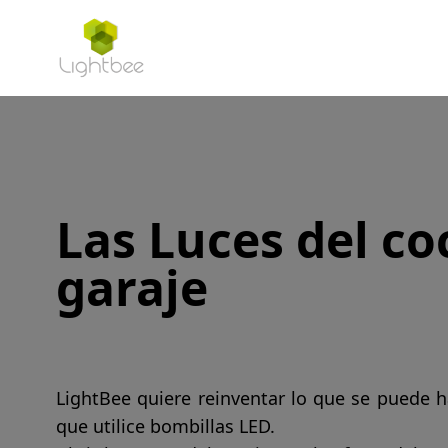
Las Luces del co
garaje
LightBee quiere reinventar lo que se puede h
que utilice bombillas LED.