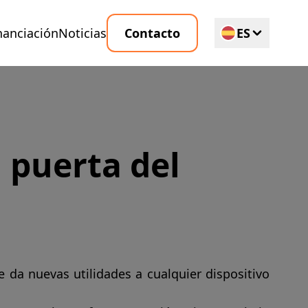
nanciación
Noticias
Contacto
ES
EN
 puerta del
 da nuevas utilidades a cualquier dispositivo