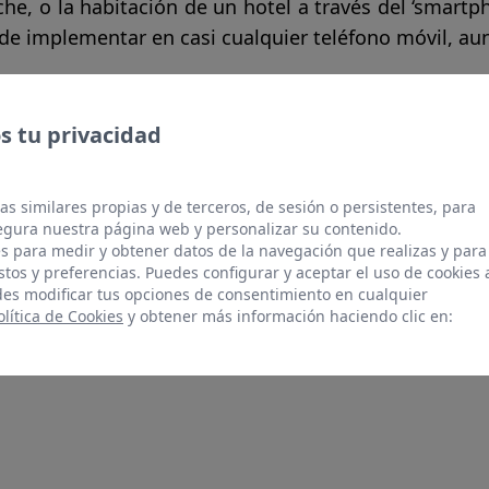
oche, o la habitación de un hotel a través del ‘smartp
 de implementar en casi cualquier teléfono móvil, au
 tu privacidad
as similares propias y de terceros, de sesión o persistentes, para
TTER
LINKEDIN
gura nuestra página web y personalizar su contenido.
s para medir y obtener datos de la navegación que realizas y para
stos y preferencias. Puedes configurar y aceptar el uso de cookies 
es modificar tus opciones de consentimiento en cualquier
olítica de Cookies
y obtener más información haciendo clic en: