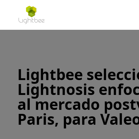
Lightbee selecci
Lightnosis enfo
al mercado post
Paris, para Vale