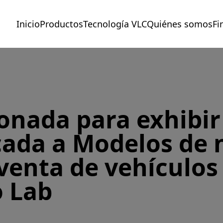
Inicio
Productos
Tecnología VLC
Quiénes somos
Fi
onada para exhibir
cada a Modelos de 
venta de vehículos
o Lab