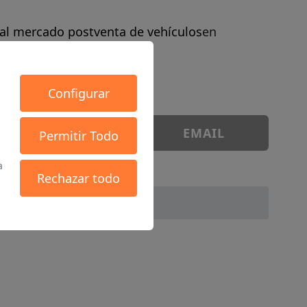
al mercado postventa de vehículos
en
Configurar
WHATSAPP
EMAIL
Permitir Todo
a
Rechazar todo