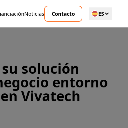
nanciación
Noticias
Contacto
ES
EN
 su solución
negocio entorno
 en Vivatech